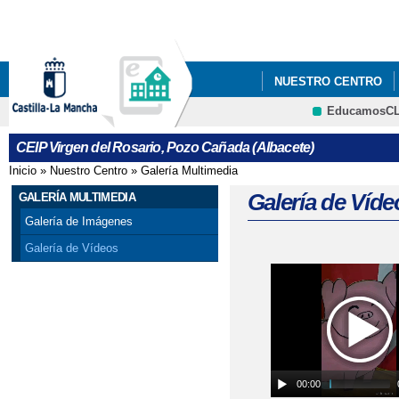
Pa
co
pri
NUESTRO CENTRO
EducamosC
CRFP
CEIP Virgen del Rosario, Pozo Cañada (Albacete)
Inicio
»
Nuestro Centro
»
Galería Multimedia
Se encuentra usted aquí
Galería de Víde
GALERÍA MULTIMEDIA
Galería de Imágenes
Galería de Vídeos
Páginas
00:00