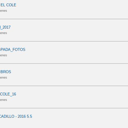
 EL COLE
genes
_2017
genes
ESPADA_FOTOS
genes
LIBROS
genes
COLE_16
genes
DILLO - 2016 5.5