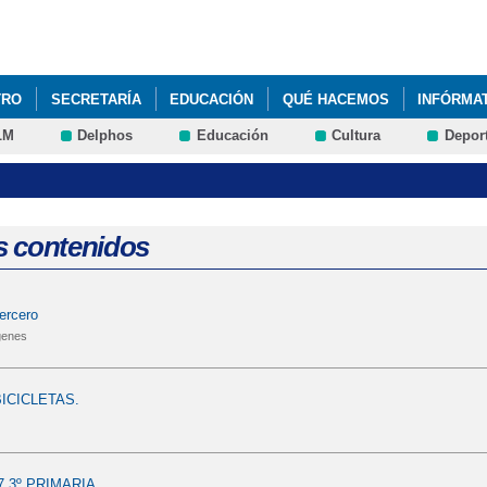
Pasar al
contenido
principal
TRO
SECRETARÍA
EDUCACIÓN
QUÉ HACEMOS
INFÓRMA
LM
Delphos
Educación
Cultura
Depor
s contenidos
ercero
genes
ICICLETAS.
7 3º PRIMARIA