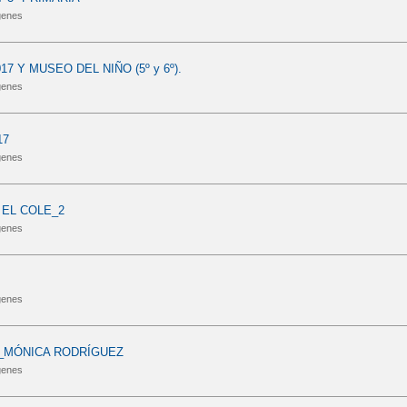
genes
17 Y MUSEO DEL NIÑO (5º y 6º).
genes
17
genes
EL COLE_2
genes
genes
_MÓNICA RODRÍGUEZ
genes